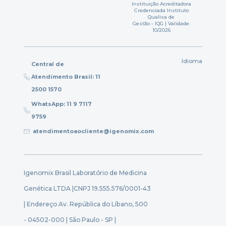
Instituição Acreditadora
Credenciada Instituto
Qualisa de
Gestão - IQG | Validade:
10/2026
Idioma
Central de
Atendimento Brasil: 11
2500 1570
WhatsApp: 11 9 7117
9759
atendimentoaocliente@igenomix.com
Igenomix Brasil Laboratório de Medicina
Genética LTDA |
CNPJ 19.555.576/0001-43
| Endereço Av. República do Líbano, 500
- 04502-000 | São Paulo - SP |