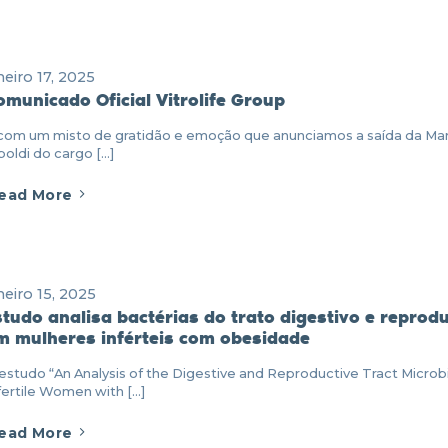
neiro 17, 2025
omunicado Oficial Vitrolife Group
com um misto de gratidão e emoção que anunciamos a saída da Mar
boldi do cargo [...]
ead More
neiro 15, 2025
studo analisa bactérias do trato digestivo e reprodu
m mulheres inférteis com obesidade
estudo “An Analysis of the Digestive and Reproductive Tract Microbi
fertile Women with [...]
ead More