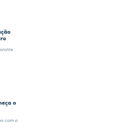
ação
tro
onstra
heça o
es com o