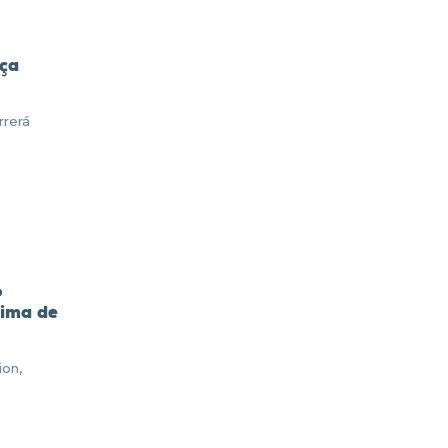
nça
rrerá
o
cima de
ion,