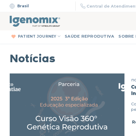
Skip
Brasil
Central de Atendiment
to
content
PATIENT JOURNEY
SAÚDE REPRODUTIVA
SOBRE
Notícias
n
C
I
Co
pe
R