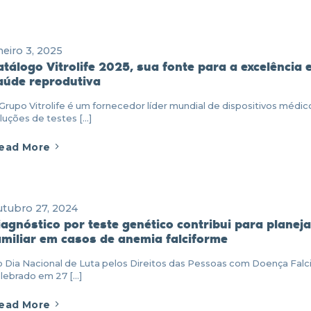
neiro 3, 2025
atálogo Vitrolife 2025, sua fonte para a excelência
aúde reprodutiva
Grupo Vitrolife é um fornecedor líder mundial de dispositivos médic
luções de testes [...]
ead More
tubro 27, 2024
iagnóstico por teste genético contribui para plane
amiliar em casos de anemia falciforme
 Dia Nacional de Luta pelos Direitos das Pessoas com Doença Falc
lebrado em 27 [...]
ead More