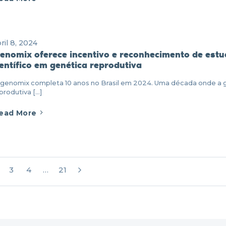
ril 8, 2024
genomix oferece incentivo e reconhecimento de est
ientífico em genética reprodutiva
Igenomix completa 10 anos no Brasil em 2024. Uma década onde a 
produtiva [...]
ead More
3
4
…
21