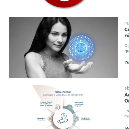
ag
C
r
O 
qu
R
ab
A
O
Es
ma
R