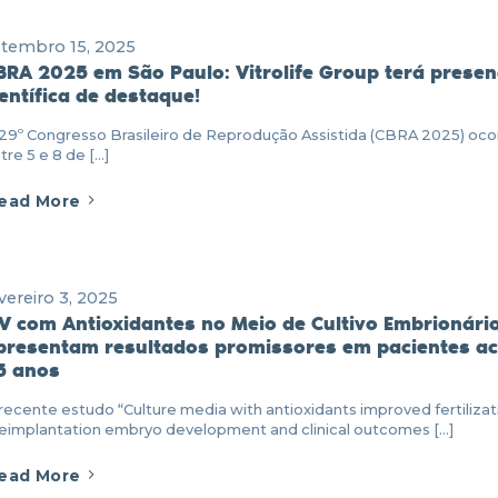
tembro 15, 2025
BRA 2025 em São Paulo: Vitrolife Group terá prese
ientífica de destaque!
29º Congresso Brasileiro de Reprodução Assistida (CBRA 2025) oco
tre 5 e 8 de [...]
ead More
vereiro 3, 2025
IV com Antioxidantes no Meio de Cultivo Embrionári
presentam resultados promissores em pacientes a
5 anos
recente estudo “Culture media with antioxidants improved fertilizat
eimplantation embryo development and clinical outcomes [...]
ead More