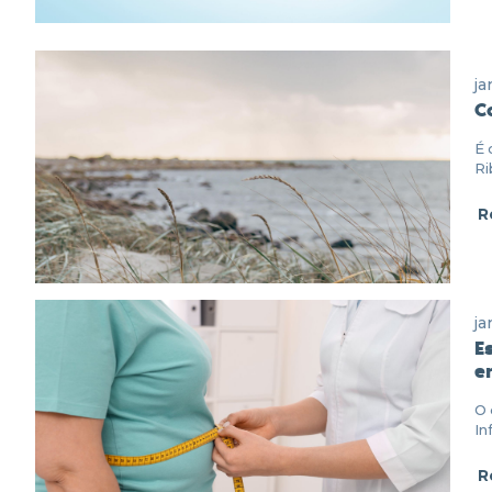
ja
C
É 
Ri
R
ja
E
e
O 
In
R