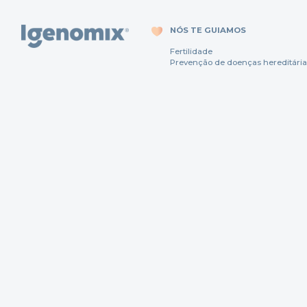
NÓS TE GUIAMOS
Fertili
dade
Prevenção
de
doenças
hereditária