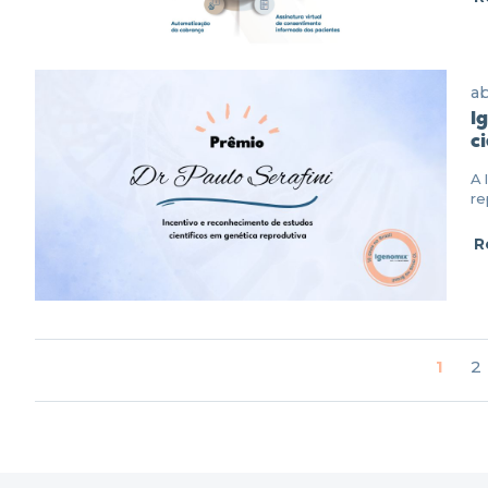
ab
I
c
A 
re
R
1
2