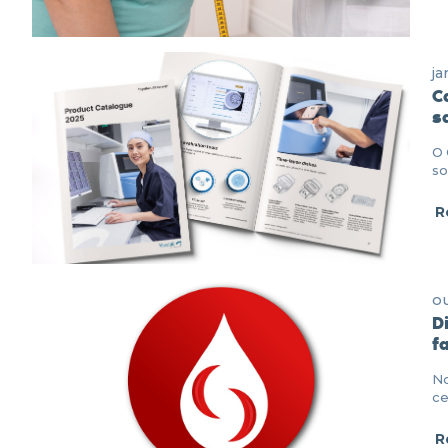
ja
C
s
O 
so
R
ou
D
f
No
ce
R