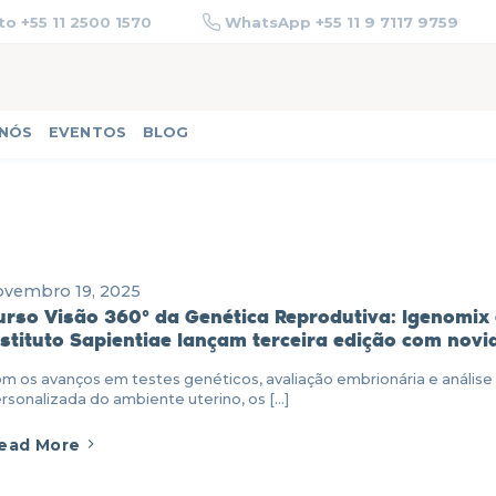
o +55 11 2500 1570
WhatsApp +55 11 9 7117 9759
 NÓS
EVENTOS
BLOG
ovembro 19, 2025
urso Visão 360° da Genética Reprodutiva: Igenomix 
nstituto Sapientiae lançam terceira edição com novi
m os avanços em testes genéticos, avaliação embrionária e análise
rsonalizada do ambiente uterino, os [...]
ead More