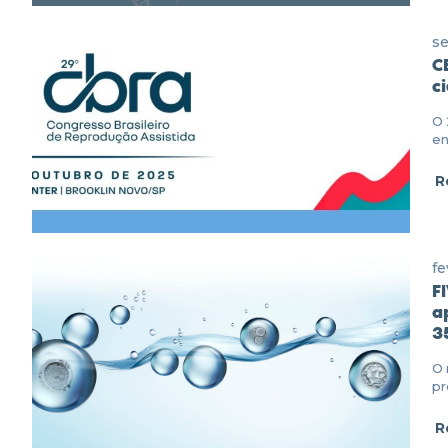
se
C
c
O 
en
R
fe
F
a
3
O 
pr
R