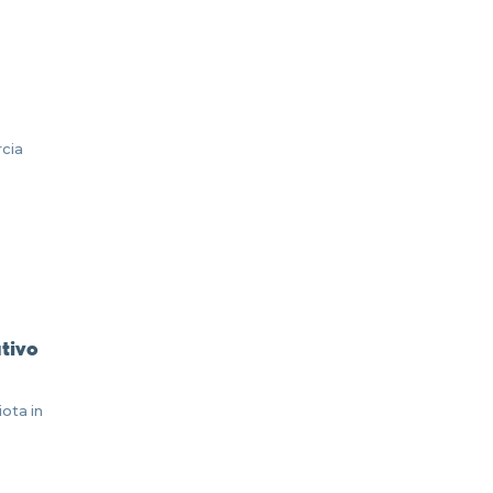
cia
tivo
ota in