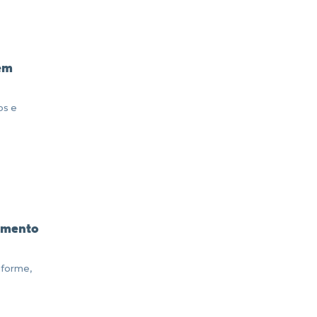
 em
os e
jamento
iforme,