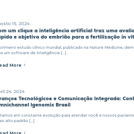
osto 15, 2024
om um clique a inteligência artificial traz uma avali
ápida e objetiva do embrião para a fertilização in vi
primeiro estudo clínico mundial, publicado na Nature Medicine, dem
e um software de Inteligência [...]
ead More
ril 24, 2024
vanços Tecnológicos e Comunicação Integrada: Con
mnichannel Igenomix Brasil
tamos em constante evolução para atender você e nossos pacient
is alto padrão [...]
ead More