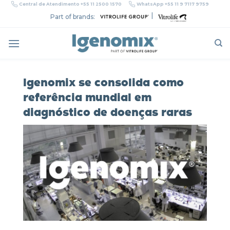
Skip
Central de Atendimento +55 11 2500 1570
WhatsApp +55 11 9 7117 9759
to
|
Part of brands:
content
Igenomix se consolida como
referência mundial em
diagnóstico de doenças raras