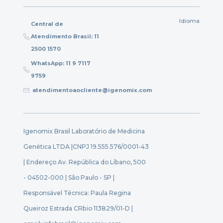
Idioma
Central de
Atendimento Brasil: 11
2500 1570
WhatsApp: 11 9 7117
9759
atendimentoaocliente@igenomix.com
Igenomix Brasil Laboratório de Medicina
Genética LTDA |
CNPJ 19.555.576/0001-43
| Endereço Av. República do Líbano, 500
- 04502-000 | São Paulo - SP |
Responsável Técnica: Paula Regina
Queiroz Estrada CRbio 113829/01-D |