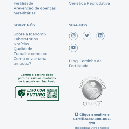
Fertili
dade
Genética Reprodutiva
Prevenção
de
doenças
hereditárias
SOBRE NÓS
SIGA-NOS
Sobre a Igenomix
Laboratórios
Notícias
Qualidade
Trabalhe conosco
Como enviar uma
Blog: Caminho da
amostra?
Fertilidade
Clique e confira o
Certificado: 385-007-
279
Instituição Acreditadora