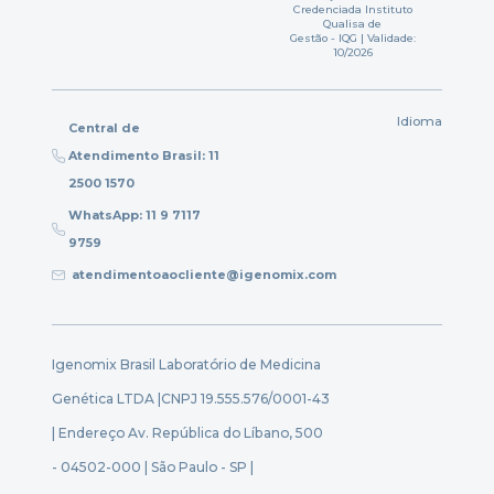
Credenciada Instituto
Qualisa de
Gestão - IQG | Validade:
10/2026
Idioma
Central de
Atendimento Brasil: 11
2500 1570
WhatsApp: 11 9 7117
9759
atendimentoaocliente@igenomix.com
Igenomix Brasil Laboratório de Medicina
Genética LTDA |
CNPJ 19.555.576/0001-43
| Endereço Av. República do Líbano, 500
- 04502-000 | São Paulo - SP |