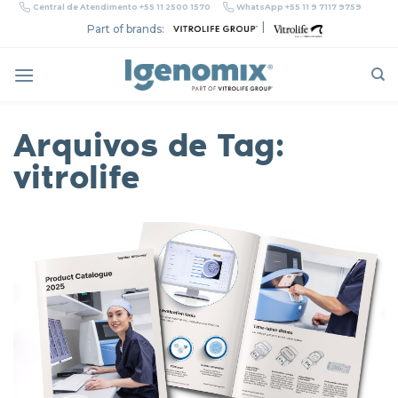
Skip
Central de Atendimento +55 11 2500 1570
WhatsApp +55 11 9 7117 9759
to
|
Part of brands:
content
Arquivos de Tag:
vitrolife