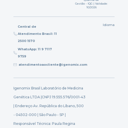
Gestão - IQG | Validade:
10/2026
Idioma
Central de
Atendimento Brasil: 11
2500 1570
WhatsApp: 11 9 7117
9759
atendimentoaocliente@igenomix.com
Igenomix Brasil Laboratório de Medicina
Genética LTDA |
CNPJ 19.555.576/0001-43
| Endereço Av. República do Líbano, 500
- 04502-000 | São Paulo - SP |
Responsável Técnica: Paula Regina