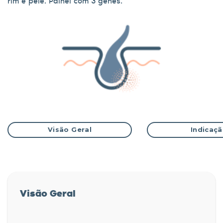
rim e pele. Painel com 3 genes.
Visão Geral
Indicaç
Visão Geral