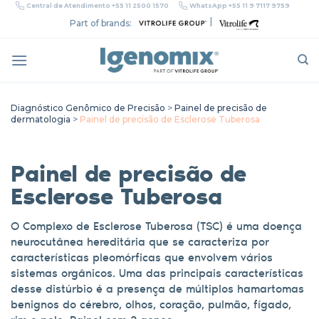
Skip
Central de Atendimento +55 11 2500 1570
WhatsApp +55 11 9 7117 9759
to
|
Part of brands:
content
Diagnóstico Genômico de Precisão
>
Painel de precisão de
dermatologia
>
Painel de precisão de Esclerose Tuberosa
Painel de precisão de
Esclerose Tuberosa
O Complexo de Esclerose Tuberosa (TSC) é uma doença
neurocutânea hereditária que se caracteriza por
características pleomórficas que envolvem vários
sistemas orgânicos. Uma das principais características
desse distúrbio é a presença de múltiplos hamartomas
benignos do cérebro, olhos, coração, pulmão, fígado,