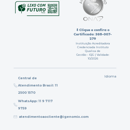
⬇️ Clique e confira o
Certificado: 385-007-
279
Instituição Acreditadora
Credenciada Instituto
Qualisa de
Gestão - IQG | Validade:
10/2026
Idioma
Central de
Atendimento Brasil: 11
2500 1570
WhatsApp: 11 9 7117
9759
atendimentoaocliente@igenomix.com