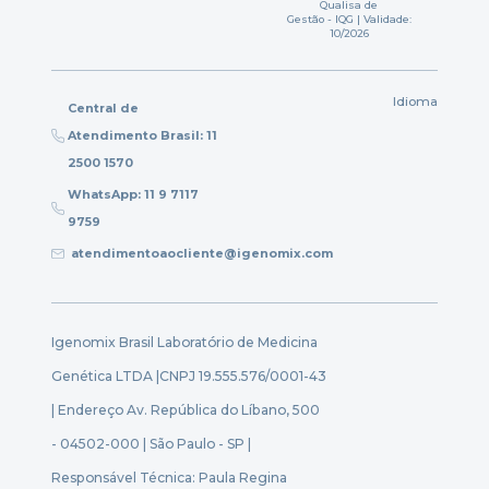
Qualisa de
Gestão - IQG | Validade:
10/2026
Idioma
Central de
Atendimento Brasil: 11
2500 1570
WhatsApp: 11 9 7117
9759
atendimentoaocliente@igenomix.com
Igenomix Brasil Laboratório de Medicina
Genética LTDA |
CNPJ 19.555.576/0001-43
| Endereço Av. República do Líbano, 500
- 04502-000 | São Paulo - SP |
Responsável Técnica: Paula Regina