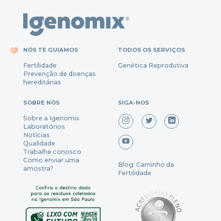
NÓS TE GUIAMOS
TODOS OS SERVIÇOS
Fertili
dade
Genética Reprodutiva
Prevenção
de
doenças
hereditárias
SOBRE NÓS
SIGA-NOS
Sobre a Igenomix
Laboratórios
Notícias
Qualidade
Trabalhe conosco
Como enviar uma
Blog: Caminho da
amostra?
Fertilidade