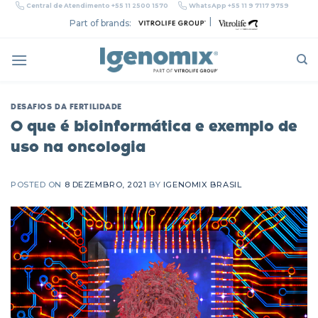
Skip
Central de Atendimento +55 11 2500 1570
WhatsApp +55 11 9 7117 9759
to
|
Part of brands:
content
DESAFIOS DA FERTILIDADE
O que é bioinformática e exemplo de
uso na oncologia
POSTED ON
8 DEZEMBRO, 2021
BY
IGENOMIX BRASIL