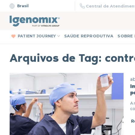
Skip
Brasil
Central de Atendiment
to
content
PATIENT JOURNEY
SAÚDE REPRODUTIVA
SOBRE
Arquivos de Tag:
contr
ab
I
p
A 
co
R