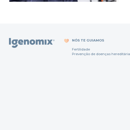
NÓS TE GUIAMOS
Fertili
dade
Prevenção
de
doenças
hereditária