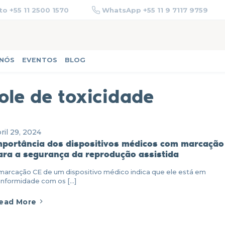
o +55 11 2500 1570
WhatsApp +55 11 9 7117 9759
 NÓS
EVENTOS
BLOG
ole de toxicidade
ril 29, 2024
mportância dos dispositivos médicos com marcação
ara a segurança da reprodução assistida
marcação CE de um dispositivo médico indica que ele está em
nformidade com os [...]
ead More