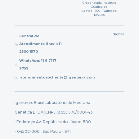
Credenciada Instituto
Qualisa de
Gestão - IQG | Validade:
10/2026
Idioma
Central de
Atendimento Brasil: 11
2500 1570
WhatsApp: 11 9 7117
9759
atendimentoaocliente@igenomix.com
Igenomix Brasil Laboratório de Medicina
Genética LTDA |
CNPJ 19.555.576/0001-43
| Endereço Av. República do Líbano, 500
- 04502-000 | São Paulo - SP |