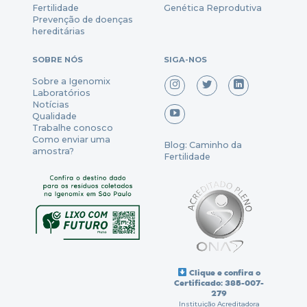
Fertili
dade
Genética Reprodutiva
Prevenção
de
doenças
hereditárias
SOBRE NÓS
SIGA-NOS
Sobre a Igenomix
Laboratórios
Notícias
Qualidade
Trabalhe conosco
Como enviar uma
Blog: Caminho da
amostra?
Fertilidade
Clique e confira o
Certificado: 385-007-
279
Instituição Acreditadora