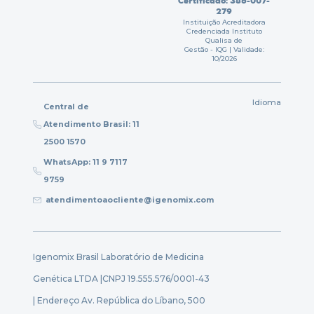
Certificado: 385-007-
279
Instituição Acreditadora
Credenciada Instituto
Qualisa de
Gestão - IQG | Validade:
10/2026
Idioma
Central de
Atendimento Brasil: 11
2500 1570
WhatsApp: 11 9 7117
9759
atendimentoaocliente@igenomix.com
Igenomix Brasil Laboratório de Medicina
Genética LTDA |
CNPJ 19.555.576/0001-43
| Endereço Av. República do Líbano, 500