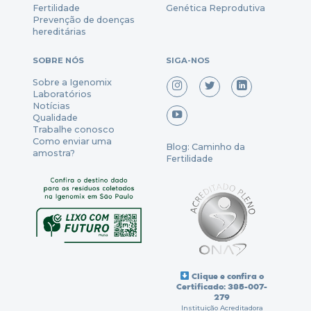
Fertili
dade
Genética Reprodutiva
Prevenção
de
doenças
hereditárias
SOBRE NÓS
SIGA-NOS
Sobre a Igenomix
Laboratórios
Notícias
Qualidade
Trabalhe conosco
Como enviar uma
Blog: Caminho da
amostra?
Fertilidade
Clique e confira o
Certificado: 385-007-
279
Instituição Acreditadora