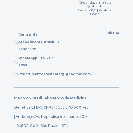
Credenciada Instituto
Qualisa de
Gestão - IQG | Validade:
10/2026
Idioma
Central de
Atendimento Brasil: 11
2500 1570
WhatsApp: 11 9 7117
9759
atendimentoaocliente@igenomix.com
Igenomix Brasil Laboratório de Medicina
Genética LTDA |
CNPJ 19.555.576/0001-43
| Endereço Av. República do Líbano, 500
- 04502-000 | São Paulo - SP |