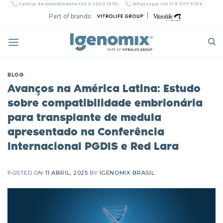
Skip
Central de Atendimento +55 11 2500 1570
WhatsApp +55 11 9 7117 9759
to
|
Part of brands:
content
BLOG
Avanços na América Latina: Estudo
sobre compatibilidade embrionária
para transplante de medula
apresentado na Conferência
Internacional PGDIS e Red Lara
POSTED ON
11 ABRIL, 2025
BY
IGENOMIX BRASIL