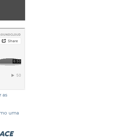
r as
como uma
RACE