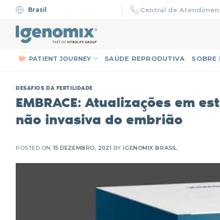
Skip
Brasil
Central de Atendiment
to
content
PATIENT JOURNEY
SAÚDE REPRODUTIVA
SOBRE
DESAFIOS DA FERTILIDADE
EMBRACE: Atualizações em estu
não invasiva do embrião
POSTED ON
15 DEZEMBRO, 2021
BY
IGENOMIX BRASIL