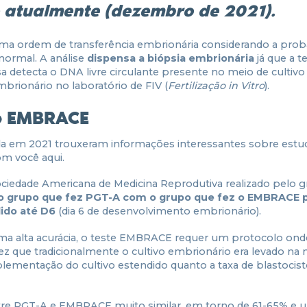
 atualmente (dezembro de 2021).
ma ordem de transferência embrionária considerando a prob
normal. A análise
dispensa a biópsia embrionária
já que a t
a detecta o DNA livre circulante presente no meio de cultiv
rionário no laboratório de FIV (
Fertilização in Vitro
).
 o EMBRACE
da em 2021 trouxeram informações interessantes sobre estu
m você aqui.
ociedade Americana de Medicina Reprodutiva realizado pelo 
 grupo que fez PGT-A com o grupo que fez o EMBRACE 
dido até D6
(dia 6 de desenvolvimento embrionário).
uma alta acurácia, o teste EMBRACE requer um protocolo ond
z que tradicionalmente o cultivo embrionário era levado na 
plementação do cultivo estendido quanto a taxa de blastocist
ntre PGT-A e EMBRACE muito similar, em torno de 61-65% e 