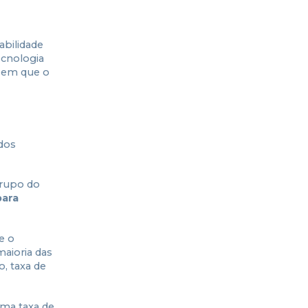
abilidade
ecnologia
o em que o
dos
grupo do
para
e o
maioria das
o, taxa de
uma taxa de