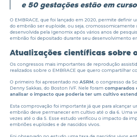
e 50 gestações estão em curso
O EMBRACE, que foi lançado em 2020, permite definir u
do embrião ser euploide, ou seja, cromossomicamente 
desenvolvida pela Igenomix após vários anos de pesquis
embrião foi depositado durante seu desenvolvimento emb
Atualizações científicas sobre
Os congressos mais importantes de reprodução assisti
realizados sobre o EMBRACE que quero compartilhar co
O primeiro foi apresentado no
ASRM
, o congresso da S
Denny Sakkas, do Boston IVF. Nele foram
comparados o
analisar o impacto que poderia ter um cultivo esten
Esta comprovação foi importante já que para alcançar 
embrião deve permanecer em cultivo até o dia 6. Uma ve
vezes até o dia 5. Esse estudo verificou o impacto da im
embriões euploides e de nascidos vivos.
Foi observado no estudo uma taxa de nascidos vivos e