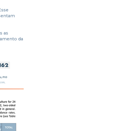
Esse
esentam
s as
inamento da