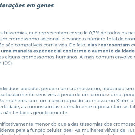
lterações em genes
 trissomias, que representam cerca de 0,3% de todos os na
 de um cromossomo adicional, elevando o número total de c
ão são compatíveis com a vida. De fato,
elas representam c
e uma maneira exponencial conforme o aumento da idad
 apenas alguns cromossomos humanos. A mais comum envolve 
 (DS).
 indivíduos afetados perdem um cromossomo, reduzindo se
 particularmente sensíveis à perda de um cromossomo, porq
As mulheres com uma única cópia do cromossomo X têm a 
rtilidade, as monossomias normalmente representam as fal
s não testados geneticamente.
gnificativamente menor do que a das trissomias dos cromos
nte para a função celular ideal. As mulheres viáveis de Turn