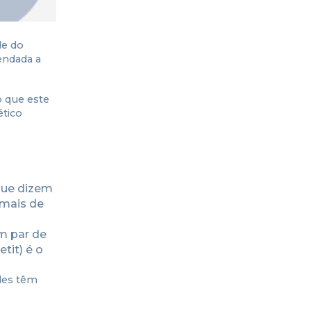
de do
endada a
 que este
ético
que dizem
 mais de
m par de
tit) é o
ides têm