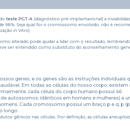
 do
teste PGT-A
(diagnóstico pré-implantacional) a inviabilida
e 98%. Seja qual for o cromossomo envolvido, não é recom
zação in Vitro)
o alterado pode ajudar a lidar com o resultado, lembrando
deve ser entendido como substituto do aconselhamento gen
sos genes, e os genes são as instruções individuais 
audável. Em todas as células do nosso corpo, existem
rmalmente, cada célula do corpo humano possui 46
 de autossomos, idênticos em homens e mulheres) e u
mens. Cada cromossomo possui um braço p e q; p (pe
o longo.
dutos gênicos nas células. Por definição, as células aneuplo