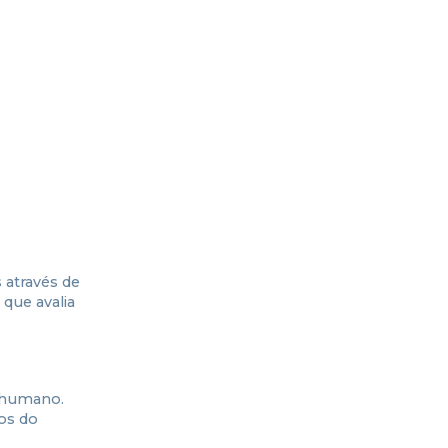
 através de
 que avalia
 humano.
os do