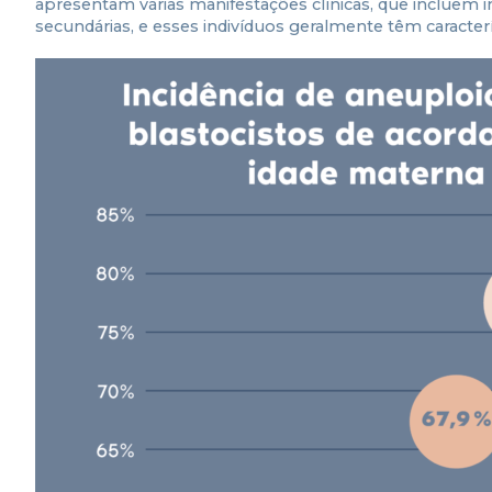
apresentam várias manifestações clínicas, que incluem in
secundárias, e esses indivíduos geralmente têm caract