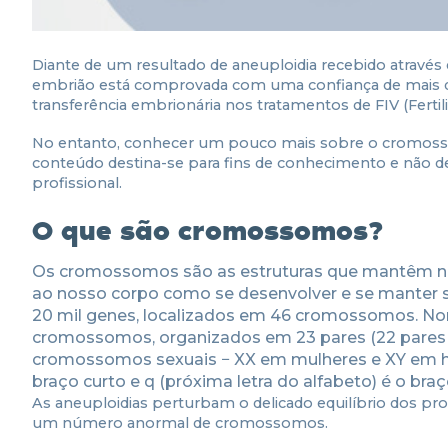
Diante de um resultado de aneuploidia recebido através
embrião está comprovada com uma confiança de mais d
transferência embrionária nos tratamentos de FIV (Fertili
No entanto, conhecer um pouco mais sobre o cromossom
conteúdo destina-se para fins de conhecimento e não 
profissional.
O que são cromossomos?
Os cromossomos são as estruturas que mantêm nos
ao nosso corpo como se desenvolver e se manter s
20 mil genes, localizados em 46 cromossomos. No
cromossomos, organizados em 23 pares (22 pares
cromossomos sexuais − XX em mulheres e XY em ho
braço curto e q (próxima letra do alfabeto) é o braç
As aneuploidias perturbam o delicado equilíbrio dos pro
um número anormal de cromossomos.