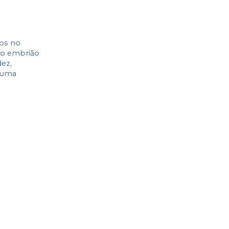
os no
do embrião
dez,
r uma