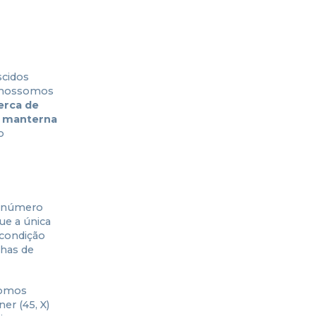
scidos
romossomos
erca de
e manterna
o
u número
ue a única
condição
has de
somos
er (45, X)