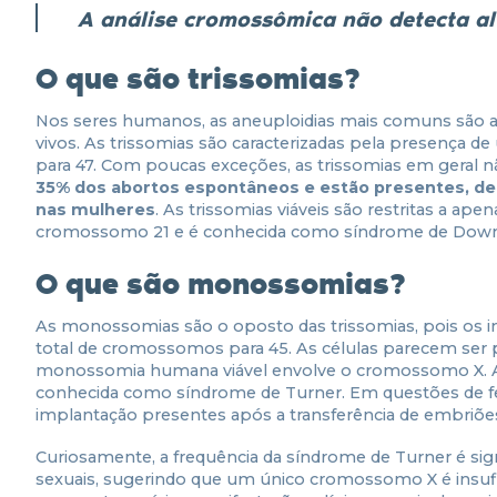
A análise cromossômica não detecta a
O que são trissomias?
Nos seres humanos, as aneuploidias mais comuns são as
vivos. As trissomias são caracterizadas pela presença
para 47. Com poucas exceções, as trissomias em geral n
35% dos abortos espontâneos e estão presentes, d
nas mulheres
. As trissomias viáveis são restritas a
cromossomo 21 e é conhecida como síndrome de Down
O que são monossomias?
As monossomias são o oposto das trissomias, pois os
total de cromossomos para 45. As células parecem ser
monossomia humana viável envolve o cromossomo X. 
conhecida como síndrome de Turner. Em questões de fe
implantação presentes após a transferência de embriõe
Curiosamente, a frequência da síndrome de Turner é si
sexuais, sugerindo que um único cromossomo X é insuficie