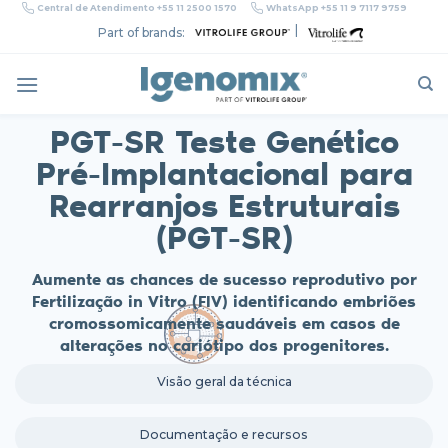
Skip
Central de Atendimento +55 11 2500 1570
WhatsApp +55 11 9 7117 9759
to
|
Part of brands:
content
PGT-SR Teste Genético
Pré-Implantacional para
Rearranjos Estruturais
(PGT-SR)
Aumente as chances de sucesso reprodutivo por
Fertilização in Vitro (FIV) identificando embriões
cromossomicamente saudáveis em casos de
alterações no cariótipo dos progenitores.
Visão geral da técnica
Documentação e recursos