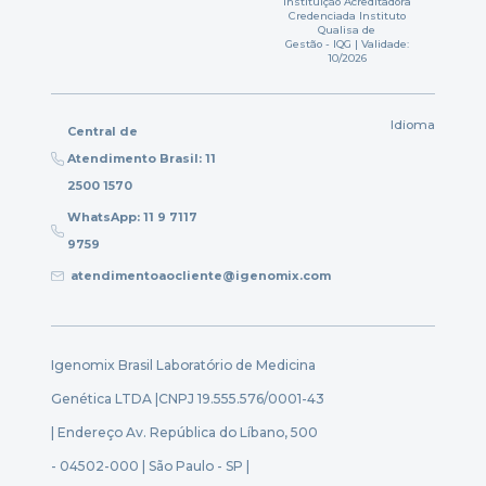
Instituição Acreditadora
Credenciada Instituto
Qualisa de
Gestão - IQG | Validade:
10/2026
Idioma
Central de
Atendimento Brasil: 11
2500 1570
WhatsApp: 11 9 7117
9759
atendimentoaocliente@igenomix.com
Igenomix Brasil Laboratório de Medicina
Genética LTDA |
CNPJ 19.555.576/0001-43
| Endereço Av. República do Líbano, 500
- 04502-000 | São Paulo - SP |