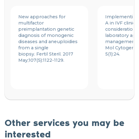
New approaches for
Implementin
multifactor
A in IVF clinics:
preimplantation genetic
considerations
diagnosis of monogenic
laboratory ap
diseases and aneuploidies
management.
from a single
Mol
Cytogene
biopsy.
Fertil
Steril. 2017
5(1):24.
May;107(5):1122-1129.
Other services you may be
interested