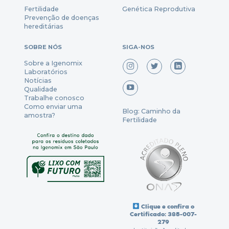
Fertili
dade
Genética Reprodutiva
Prevenção
de
doenças
hereditárias
SOBRE NÓS
SIGA-NOS
Sobre a Igenomix
Laboratórios
Notícias
Qualidade
Trabalhe conosco
Como enviar uma
Blog: Caminho da
amostra?
Fertilidade
Clique e confira o
Certificado: 385-007-
279