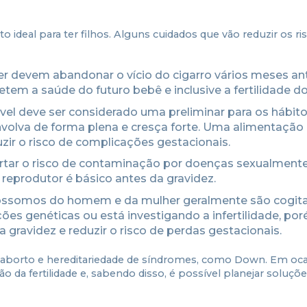
 ideal para ter filhos. Alguns cuidados que vão reduzir os ri
r devem abandonar o vício do cigarro vários meses an
tem a saúde do futuro bebê e inclusive a fertilidade do
el deve ser considerado uma preliminar para os hábit
volva de forma plena e cresça forte. Uma alimentação
uzir o risco de complicações gestacionais.
cartar o risco de contaminação por doenças sexualment
reprodutor é básico antes da gravidez.
mossomos do homem e da mulher geralmente são cogit
es genéticas ou está investigando a infertilidade, poré
ravidez e reduzir o risco de perdas gestacionais.
borto e hereditariedade de síndromes, como Down. Em ocas
a fertilidade e, sabendo disso, é possível planejar soluçõe