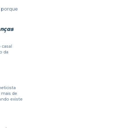
s porque
enças
 casal
o da
eticista
 mais de
ando existe