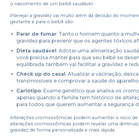
o nascimento de um bebê saudável.
Planejar a gravidez vai muito além da decisão do momento
gestante e para o bebê são:
Parar de fumar
: Tanto o homem quanto a mulhe
gravidez para prevenir que os agentes tóxicos afe
Dieta saudável
: Adotar uma alimentação saudáv
você precisa manter para que seu bebê se desen
equilibrada também vai facilitar a gravidez e red
Check up do casal
: Atualizar a vacinação, des
transmissíveis e comprovar a saúde do aparelho 
Cariótipo
: Exame genético que analisa os cro
apenas quando a família tem histórico de alteraçõ
para todos que querem aumentar a segurança da g
Alterações cromossômicas podem aumentar o risco de a
alterações cromossômicas podem revelar uma diminuição d
gravidez de forma personalizada e mais rápida.