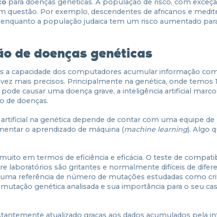
co
para doenças genéticas. A população de risco, com exceç
m questão. Por exemplo, descendentes de africanos e medit
enquanto a população judaica tem um risco aumentado par
cção de doenças genéticas
nimos a capacidade dos computadores acumular informação com
vez mais precisos. Principalmente na genética, onde temos 
de causar uma doença grave, a inteligência artificial mar
ão de doenças.
a artificial na genética depende de contar com uma equipe de
imentar o aprendizado de máquina (
machine learning
). Algo
ito em termos de eficiência e eficácia. O teste de compatib
laboratórios são gritantes e normalmente difíceis de difere
 uma referência de número de mutações estudadas como cri
 mutação genética analisada e sua importância para o seu ca
stantemente atualizado graças aos dados acumulados pela int