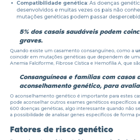
Compatibilidade genética
: As doenças genéti
desenvolvidos e muitas vezes os pais não con
mutações genéticas podem passar despercebida
5% dos casais saudáveis podem coinc
graves.
Quando existe um casamento consanguíneo, como a
u
coincidir em mutações genéticas que dependem de uma 
Anemia Falciforme, Fibrose Cística e Hemofilia A, que s
Consanguíneos e famílias com casos 
aconselhamento genético, para avalia
O aconselhamento genético é importante para estes caso
pode aconselhar outros exames genéticos específicos ao
600 doenças genéticas, algo interessante quando não s
a possibilidade de analisar genes específicos de forma pe
Fatores de risco genético