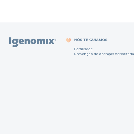
NÓS TE GUIAMOS
Fertili
dade
Prevenção
de
doenças
hereditária