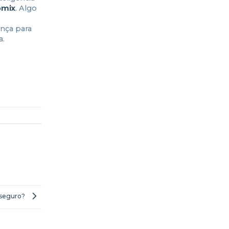
omix
. Algo
ença para
a.
É seguro?