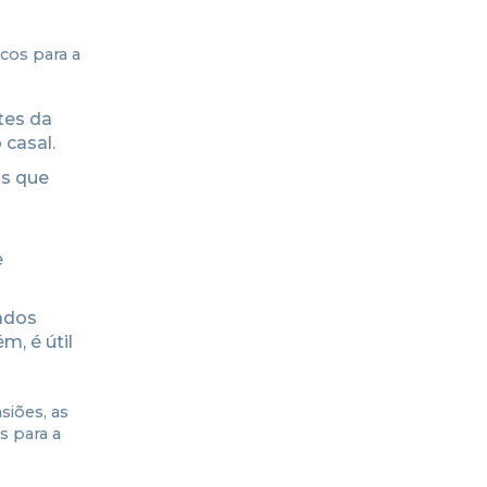
scos para a
tes da
 casal.
os que
e
ados
m, é útil
iões, as
s para a