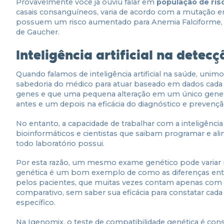
Provavelmente você já ouviu falar em
população de ris
casais consanguíneos, varia de acordo com a mutação e
possuem um risco aumentado para Anemia Falciforme, 
de Gaucher.
Inteligência artificial na dete
Quando falamos de inteligência artificial na saúde, u
sabedoria do médico para atuar baseado em dados cada 
genes e que uma pequena alteração em um único gene po
antes e um depois na eficácia do diagnóstico e prevenç
No entanto, a capacidade de trabalhar com a inteligênci
bioinformáticos e cientistas que saibam programar e al
todo laboratório possui.
Por esta razão, um mesmo exame genético pode variar mu
genética é um bom exemplo de como as diferenças entre 
pelos pacientes, que muitas vezes contam apenas com
comparativo, sem saber sua eficácia para constatar cada
específico.
Na Igenomix, o teste de compatibilidade genética é con