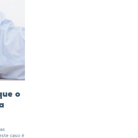
que o
a
sas
este caso é