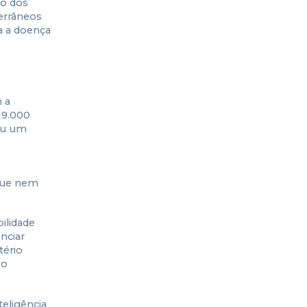
ão dos
errâneos
a a doença
 a
19.000
cou um
 que nem
ilidade
nciar
tério
so
eligência