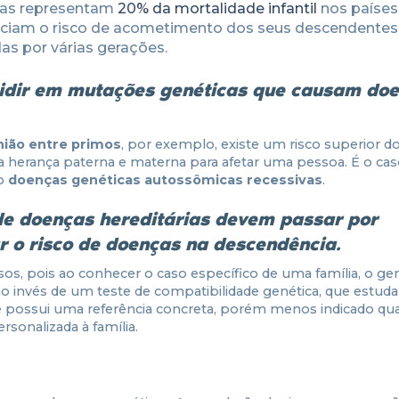
cas representam
20% da mortalidade infantil
nos países
heciam o risco de acometimento dos seus descendente
s por várias gerações.
idir em mutações genéticas que causam do
nião entre primos
, por exemplo, existe um risco superior do
herança paterna e materna para afetar uma pessoa. É o cas
ão
doenças genéticas autossômicas recessivas
.
de doenças hereditárias devem passar por
r o risco de doenças na descendência.
s, pois ao conhecer o caso específico de uma família, o gen
 invés de um teste de compatibilidade genética, que estuda
e possui uma referência concreta, porém menos indicado qu
rsonalizada à família.