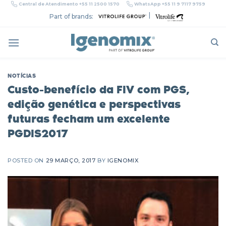
Skip
Central de Atendimento +55 11 2500 1570
WhatsApp +55 11 9 7117 9759
to
|
Part of brands:
content
NOTÍCIAS
Custo-benefício da FIV com PGS,
edição genética e perspectivas
futuras fecham um excelente
PGDIS2017
POSTED ON
29 MARÇO, 2017
BY
IGENOMIX