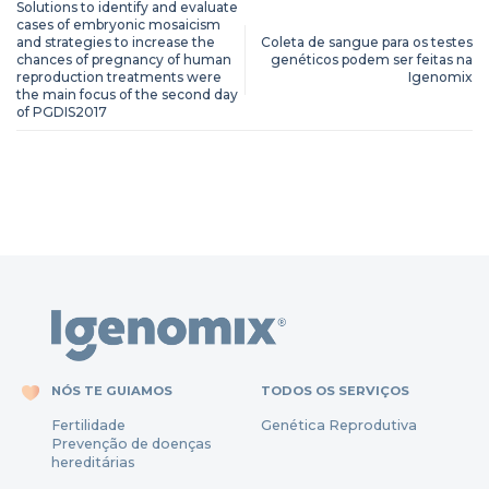
Solutions to identify and evaluate
cases of embryonic mosaicism
and strategies to increase the
Coleta de sangue para os testes
chances of pregnancy of human
genéticos podem ser feitas na
reproduction treatments were
Igenomix
the main focus of the second day
of PGDIS2017
NÓS TE GUIAMOS
TODOS OS SERVIÇOS
Fertili
dade
Genética Reprodutiva
Prevenção
de
doenças
hereditárias