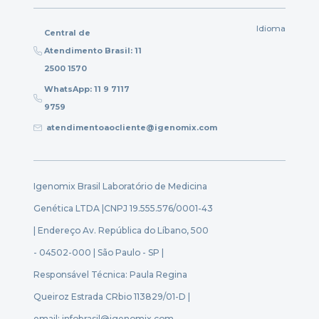
Idioma
Central de
Atendimento Brasil: 11
2500 1570
WhatsApp: 11 9 7117
9759
atendimentoaocliente@igenomix.com
Igenomix Brasil Laboratório de Medicina
Genética LTDA |
CNPJ 19.555.576/0001-43
| Endereço Av. República do Líbano, 500
- 04502-000 | São Paulo - SP |
Responsável Técnica: Paula Regina
Queiroz Estrada CRbio 113829/01-D |
email: infobrasil@igenomix.com