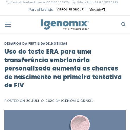
Skip
Central de Atendimento +55 11 2500 1570
WhatsApp +55 11 9 7117 9759
to
|
Part of brands:
content
DESAFIOS DA FERTILIDADE
,
NOTÍCIAS
Uso do teste ERA para uma
transferência embrionária
personalizada aumenta as chances
de nascimento na primeira tentativa
de FIV
POSTED ON
30 JULHO, 2020
BY
IGENOMIX BRASIL