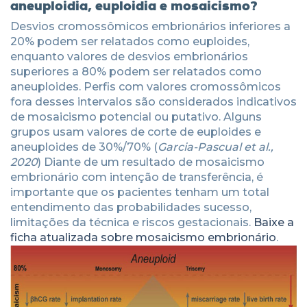
aneuploidia, euploidia e mosaicismo?
Desvios cromossômicos embrionários inferiores a
20% podem ser relatados como euploides,
enquanto valores de desvios embrionários
superiores a 80% podem ser relatados como
aneuploides. Perfis com valores cromossômicos
fora desses intervalos são considerados indicativos
de mosaicismo potencial ou putativo. Alguns
grupos usam valores de corte de euploides e
aneuploides de 30%/70% (
Garcia-Pascual et al.,
2020
) Diante de um resultado de mosaicismo
embrionário com intenção de transferência, é
importante que os pacientes tenham um total
entendimento das probabilidades sucesso,
limitações da técnica e riscos gestacionais.
Baixe a
ficha atualizada sobre mosaicismo embrionário
.