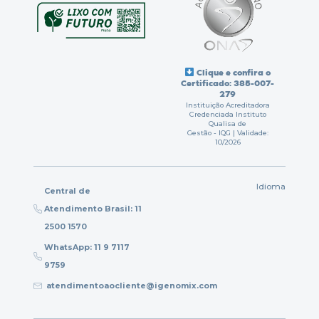
Clique e confira o
Certificado: 385-007-
279
Instituição Acreditadora
Credenciada Instituto
Qualisa de
Gestão - IQG | Validade:
10/2026
Idioma
Central de
Atendimento Brasil: 11
2500 1570
WhatsApp: 11 9 7117
9759
atendimentoaocliente@igenomix.com