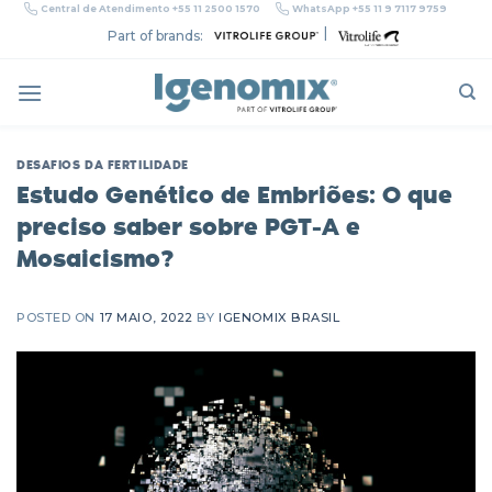
Skip
Central de Atendimento +55 11 2500 1570
WhatsApp +55 11 9 7117 9759
to
|
Part of brands:
content
DESAFIOS DA FERTILIDADE
Estudo Genético de Embriões: O que
preciso saber sobre PGT-A e
Mosaicismo?
POSTED ON
17 MAIO, 2022
BY
IGENOMIX BRASIL