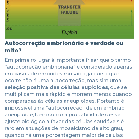
Autocorreção embrionária é verdade ou
mito?
Em primeiro lugar é importante frisar que o termo
“autocorreção embrionária” é considerado apenas
em casos de embriões mosaico, já que o que
ocorre não é uma autocorreção, mas sim uma
seleção positiva das células euploides
, que se
multiplicam mais rápido e morrem menos quando
comparadas às células aneuploides. Portanto é
impossível uma “autocorreção” de um embrião
aneuploide, bem como a probabilidade desse
ajuste biológico a favor das células saudáveis é
raro em situações de mosaicismo de alto grau,
quando há uma porcentagem maior de células