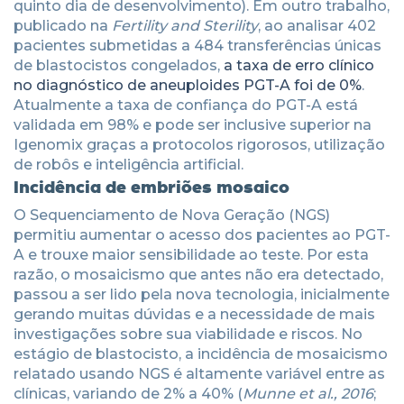
quinto dia de desenvolvimento). Em outro trabalho,
publicado na
Fertility and Sterility
, ao analisar 402
pacientes submetidas a 484 transferências únicas
de blastocistos congelados,
a taxa de erro clínico
no diagnóstico de aneuploides PGT-A foi de 0%
.
Atualmente a taxa de confiança do PGT-A está
validada em 98% e pode ser inclusive superior na
Igenomix graças a protocolos rigorosos, utilização
de robôs e inteligência artificial.
Incidência de embriões mosaico
O Sequenciamento de Nova Geração (NGS)
permitiu aumentar o acesso dos pacientes ao PGT-
A e trouxe maior sensibilidade ao teste. Por esta
razão, o mosaicismo que antes não era detectado,
passou a ser lido pela nova tecnologia, inicialmente
gerando muitas dúvidas e a necessidade de mais
investigações sobre sua viabilidade e riscos. No
estágio de blastocisto, a incidência de mosaicismo
relatado usando NGS é altamente variável entre as
clínicas, variando de 2% a 40% (
Munne et al., 2016
;