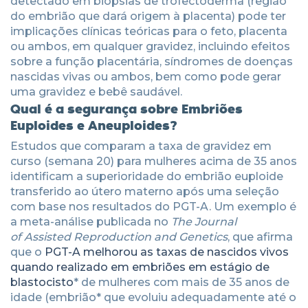
detectado em biópsias de trofectoderma (região
do embrião que dará origem à placenta) pode ter
implicações clínicas teóricas para o feto, placenta
ou ambos, em qualquer gravidez, incluindo efeitos
sobre a função placentária, síndromes de doenças
nascidas vivas ou ambos, bem como pode gerar
uma gravidez e bebê saudável.
Qual é a segurança sobre Embriões
Euploides e Aneuploides?
Estudos que comparam a taxa de gravidez em
curso (semana 20) para mulheres acima de 35 anos
identificam a superioridade do embrião euploide
transferido ao útero materno após uma seleção
com base nos resultados do PGT-A. Um exemplo é
a meta-análise publicada no
The Journal
of Assisted Reproduction and Genetics
, que afirma
que o
PGT-A melhorou as taxas de nascidos vivos
quando realizado em embriões em estágio de
blastocisto
* de mulheres com mais de 35 anos de
idade (embrião* que evoluiu adequadamente até o