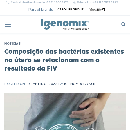
Skip
Central de Atendimento +55 11 2500 1570
WhatsApp +55 11 9 7117 9759
to
|
Part of brands:
content
NOTÍCIAS
Composição das bactérias existentes
no útero se relacionam com o
resultado da FIV
POSTED ON
19 JANEIRO, 2022
BY
IGENOMIX BRASIL