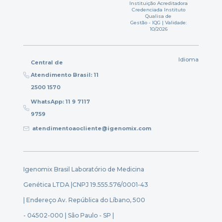
Instituição Acreditadora
Credenciada Instituto
Qualisa de
Gestão - IQG | Validade:
10/2026
Idioma
Central de
Atendimento Brasil: 11
2500 1570
WhatsApp: 11 9 7117
9759
atendimentoaocliente@igenomix.com
Igenomix Brasil Laboratório de Medicina
Genética LTDA |
CNPJ 19.555.576/0001-43
| Endereço Av. República do Líbano, 500
- 04502-000 | São Paulo - SP |