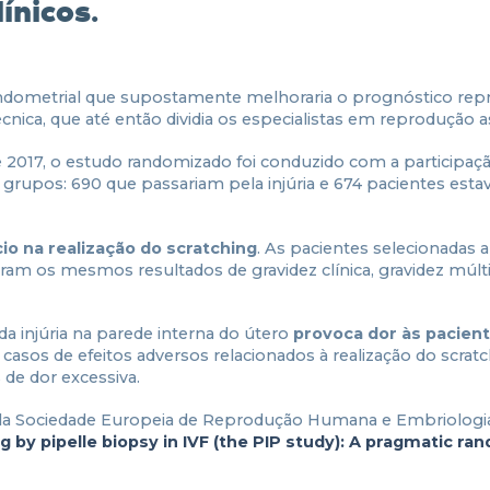
ínicos.
 endometrial que supostamente melhoraria o prognóstico rep
técnica, que até então dividia os especialistas em reprodução as
e 2017, o estudo randomizado foi conduzido com a participaç
2 grupos: 690 que passariam pela injúria e 674 pacientes est
io na realização do scratching
. As pacientes selecionadas a
eram os mesmos resultados de gravidez clínica, gravidez múlti
da injúria na parede interna do útero
provoca dor às pacien
 casos de efeitos adversos relacionados à realização do scratc
de dor excessiva.
ela Sociedade Europeia de Reprodução Humana e Embriologia
g by pipelle biopsy in IVF (the PIP study): A pragmatic r