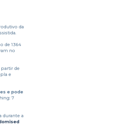
rodutivo da
sistida.
ão de 1364
avam no
 partir de
pla e
tes e pode
hing: 7
 durante a
andomised