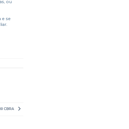
as, ou
 e se
iar.
XII CBRA