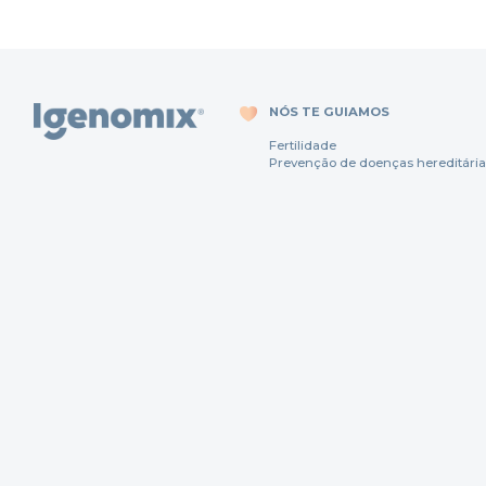
NÓS TE GUIAMOS
Fertili
dade
Prevenção
de
doenças
hereditária