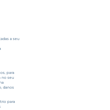
tadas a seu
a
os, para
m no seu
ma
o, danos
trio para
s