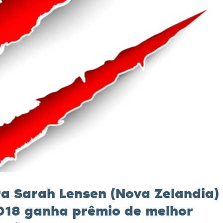
a Sarah Lensen (Nova Zelandia)
2018 ganha prêmio de melhor