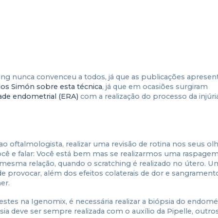
hing nunca convenceu a todos, já que as publicações apresen
los Simón sobre esta técnica
, já que em ocasiões surgiram
dade endometrial (ERA)
com a realização do processo da injúri
o oftalmologista, realizar uma revisão de rotina nos seus olh
você e falar: Você está bem mas se realizarmos uma raspage
a mesma relação, quando o scratching é realizado no útero. U
 provocar, além dos efeitos colaterais de dor e sangrament
her.
estes na Igenomix, é necessária realizar a biópsia do endomé
ia deve ser sempre realizada com o auxílio da Pipelle, outro