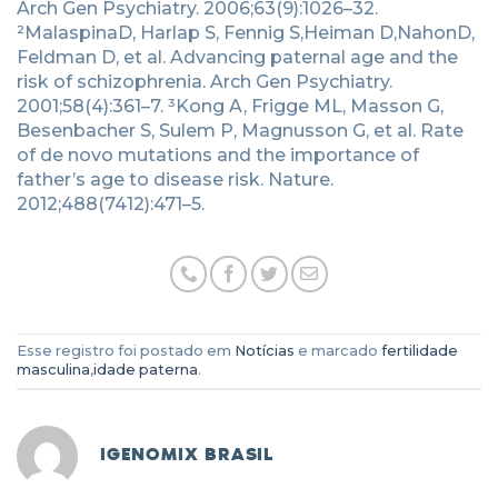
Arch Gen Psychiatry. 2006;63(9):1026–32.
²MalaspinaD, Harlap S, Fennig S,Heiman D,NahonD,
Feldman D, et al. Advancing paternal age and the
risk of schizophrenia. Arch Gen Psychiatry.
2001;58(4):361–7. ³Kong A, Frigge ML, Masson G,
Besenbacher S, Sulem P, Magnusson G, et al. Rate
of de novo mutations and the importance of
father’s age to disease risk. Nature.
2012;488(7412):471–5.
Esse registro foi postado em
Notícias
e marcado
fertilidade
masculina
,
idade paterna
.
IGENOMIX BRASIL