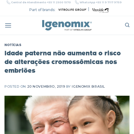
Skip
Central de Atendimento +55 11 2500 1570
WhatsApp +55 11 9 7117 9759
to
|
Part of brands:
content
NOTÍCIAS
Idade paterna não aumenta o risco
de alterações cromossômicas nos
embriões
POSTED ON
20 NOVEMBRO, 2019
BY
IGENOMIX BRASIL