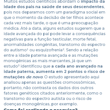
Muitos estudos científicos abordam o
impacto
da
idade
dos
pais
na saúde
de
seus
descendentes
,
pois nos deparamos com um paradigma social em
que o momento da decisão de ter filhos acontece
cada vez mais tarde, o que é uma preocupação
médica. Até a data, alguns estudos sugerem que a
idade avançada do pai pode levar a consequências
negativas para a função testicular, morte fetal,
anormalidades congênitas, transtorno do espectro
do autismo¹ ou esquizofrenia². Sendo a relação
entre a idade paterna avançada e as mutações
monogênicas as mais marcantes, já que um
estudo³ identificou que
a cada ano avançado na
idade paterna, aumenta em 2 pontos o risco de
mutações
de novo
. O estudo apresentado aqui
analisou apenas as questões cromossômicas,
portanto, não contrasta os dados dos outros
fatores genéticos citados anteriormente, como o
transtorno do espectro autista ou o risco de
doenças monogênicas, por exemplo.
Como foi realizada a pesquisa?