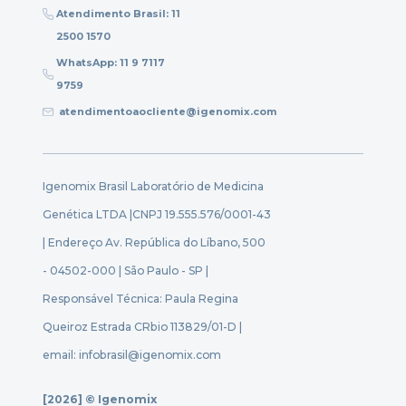
Atendimento Brasil: 11
2500 1570
WhatsApp: 11 9 7117
9759
atendimentoaocliente@igenomix.com
Igenomix Brasil Laboratório de Medicina
Genética LTDA |
CNPJ 19.555.576/0001-43
| Endereço Av. República do Líbano, 500
- 04502-000 | São Paulo - SP |
Responsável Técnica: Paula Regina
Queiroz Estrada CRbio 113829/01-D |
email: infobrasil@igenomix.com
[2026] © Igenomix