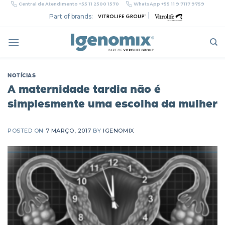
Skip
Central de Atendimento +55 11 2500 1570
WhatsApp +55 11 9 7117 9759
to
|
Part of brands:
content
NOTÍCIAS
A maternidade tardia não é
simplesmente uma escolha da mulher
POSTED ON
7 MARÇO, 2017
BY
IGENOMIX