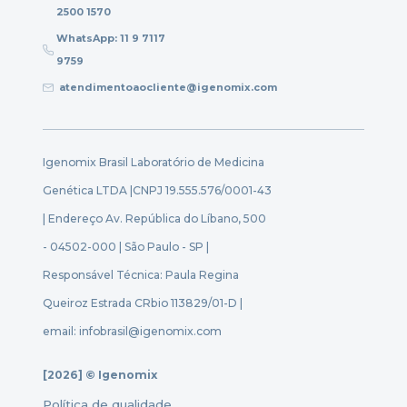
2500 1570
WhatsApp: 11 9 7117
9759
atendimentoaocliente@igenomix.com
Igenomix Brasil Laboratório de Medicina
Genética LTDA |
CNPJ 19.555.576/0001-43
| Endereço Av. República do Líbano, 500
- 04502-000 | São Paulo - SP |
Responsável Técnica: Paula Regina
Queiroz Estrada CRbio 113829/01-D |
email: infobrasil@igenomix.com
[2026] © Igenomix
Política de qualidade