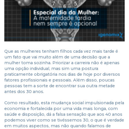
Que as mulheres tenham filhos cada vez mais tarde é
um fato que vai muito além de uma decisão que a
mulher toma sozinha. Priorizar a carreira não é apenas
uma opção individual, mas sim uma postura
praticamente obrigatória nos dias de hoje por diversos
fatores profissionais e pessoais. Além disso, poucas
pessoas tem a sorte de encontrar sua outra metade
antes dos 30 anos.
Como resultado, esta mudança social impulsionada pela
economia e fortalecida por uma vida mais longa, com
saúde e disposição, dá a falsa sensação que aos 40 anos
podemos viver como se tivéssemos 30, o que é verdade
em muitos aspectos, mas não quando falamos de