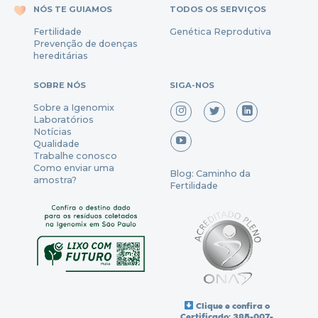
NÓS TE GUIAMOS
TODOS OS SERVIÇOS
Fertili
dade
Genética Reprodutiva
Prevenção
de
doenças
hereditárias
SOBRE NÓS
SIGA-NOS
Sobre a Igenomix
Laboratórios
Notícias
Qualidade
Trabalhe conosco
Como enviar uma
Blog: Caminho da
amostra?
Fertilidade
Clique e confira o
Certificado: 385-007-