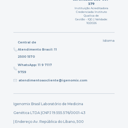
279
Instituição Acreditadora
Credenciada Instituto
Qualisa de
Gestão - IQG | Validade:
10/2026
Idioma
Central de
Atendimento Brasil: 11
2500 1570
WhatsApp: 11 9 7117
9759
atendimentoaocliente@igenomix.com
Igenomix Brasil Laboratório de Medicina
Genética LTDA |
CNPJ 19.555.576/0001-43
| Endereço Av. República do Líbano, 500