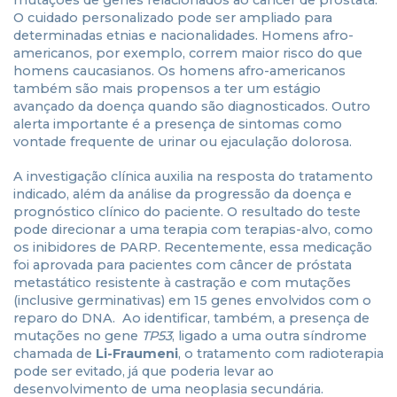
mutações de genes relacionados ao câncer de próstata.
O cuidado personalizado pode ser ampliado para
determinadas etnias e nacionalidades. Homens afro-
americanos, por exemplo, correm maior risco do que
homens caucasianos. Os homens afro-americanos
também são mais propensos a ter um estágio
avançado da doença quando são diagnosticados. Outro
alerta importante é a presença de sintomas como
vontade frequente de urinar ou ejaculação dolorosa.
A investigação clínica auxilia na resposta do tratamento
indicado, além da análise da progressão da doença e
prognóstico clínico do paciente. O resultado do teste
pode direcionar a uma terapia com terapias-alvo, como
os inibidores de PARP. Recentemente, essa medicação
foi aprovada para pacientes com câncer de próstata
metastático resistente à castração e com mutações
(inclusive germinativas) em 15 genes envolvidos com o
reparo do DNA. Ao identificar, também, a presença de
mutações no gene
TP53
, ligado a uma outra síndrome
chamada de
Li-Fraumeni
, o tratamento com radioterapia
pode ser evitado, já que poderia levar ao
desenvolvimento de uma neoplasia secundária.