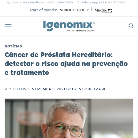
Skip
Central de Atendimento +55 11 2500 1570
WhatsApp +55 11 9 7117 9759
to
|
Part of brands:
content
NOTÍCIAS
Câncer de Próstata Hereditário:
detectar o risco ajuda na prevenção
e tratamento
POSTED ON
11 NOVEMBRO, 2021
BY
IGENOMIX BRASIL