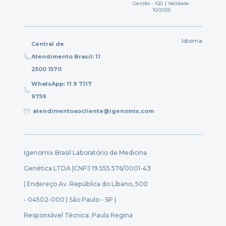
Gestão - IQG | Validade:
10/2026
Idioma
Central de
Atendimento Brasil: 11
2500 1570
WhatsApp: 11 9 7117
9759
atendimentoaocliente@igenomix.com
Igenomix Brasil Laboratório de Medicina
Genética LTDA |
CNPJ 19.555.576/0001-43
| Endereço Av. República do Líbano, 500
- 04502-000 | São Paulo - SP |
Responsável Técnica: Paula Regina