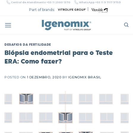
Skip
Central de Atendimento +55 11 2500 1570
WhatsApp +55 11 9 7117 9759
to
|
Part of brands:
content
DESAFIOS DA FERTILIDADE
Biópsia endometrial para o Teste
ERA: Como fazer?
POSTED ON
1 DEZEMBRO, 2020
BY
IGENOMIX BRASIL