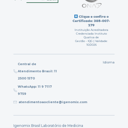
Clique e confira o
Certificado: 385-007-
279
Instituição Acreditadora
Credenciada Instituto
Qualisa de
Gestão - IQG | Validade:
10/2026
Idioma
Central de
Atendimento Brasil: 11
2500 1570
WhatsApp: 11 9 7117
9759
atendimentoaocliente@igenomix.com
Igenomix Brasil Laboratório de Medicina