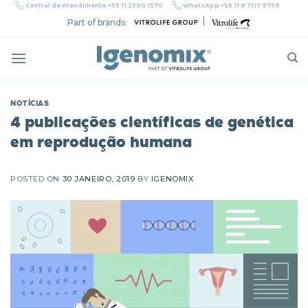
Skip
Central de Atendimento +55 11 2500 1570
WhatsApp +55 11 9 7117 9759
to
|
Part of brands:
content
NOTÍCIAS
4 publicações científicas de genética
em reprodução humana
POSTED ON
30 JANEIRO, 2019
BY
IGENOMIX