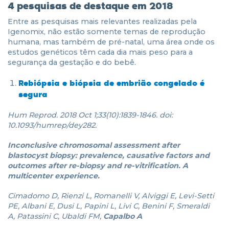
4 pesquisas de destaque em 2018
Entre as pesquisas mais relevantes realizadas pela
Igenomix, não estão somente temas de reprodução
humana, mas também de pré-natal, uma área onde os
estudos genéticos têm cada dia mais peso para a
segurança da gestação e do bebê.
Rebiópsia e biópsia de embrião congelado é
segura
Hum Reprod. 2018 Oct 1;33(10):1839-1846. doi:
10.1093/humrep/dey282.
Inconclusive chromosomal assessment after
blastocyst biopsy: prevalence, causative factors and
outcomes after re-biopsy and re-vitrification. A
multicenter experience.
Cimadomo D, Rienzi L, Romanelli V, Alviggi E, Levi-Setti
PE, Albani E, Dusi L, Papini L, Livi C, Benini F, Smeraldi
A, Patassini C, Ubaldi FM,
Capalbo A