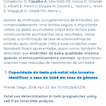
Cimadomo D,
Capalbo A
, Levi-Setti PE, Soscia D, Orlando
G, Albani E, Parini V, Stoppa M, Dovere L, Tacconi L, Ievoli
E, Maggiulli R, Ubaldi FM, Rienzi L.
Apesar da vitrificação (congelamento) de embriões ser
comprovadamente uma técnica segura, é importante
utilizar os dados acumulados sobre esta técnica para
continuamente acompanhar seus resultados. Neste
estudo, a confirmação da taxa de sobrevivência do
embrião após vitrificação (<95) e suas condições mais
favoráveis foram apresentadas, assim como também foi
detectado que
embriões de baixa qualidade, mesmo
quando cromossomicamente normais
, apresentaram
chances mais reduzidas de nascimento de um bebê.
Capacidade do teste pré-natal não invasivo
identificar o sexo do bebê em caso de gêmeos
Prenat Diagn. 2018 Apr 23. doi: 10.1002/pd.5274.
Fetal sex determination in twin pregnancies using
cell free fetal DNA analysis.