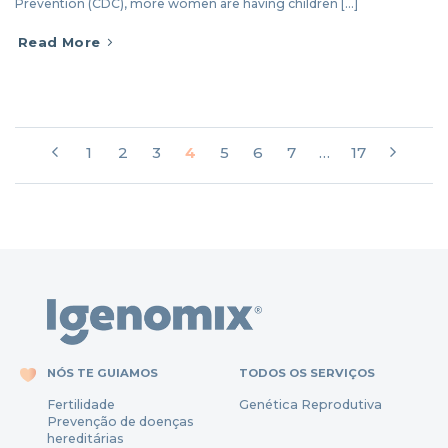
Prevention (CDC), more women are having children [...]
Read More
1
2
3
4
5
6
7
…
17
NÓS TE GUIAMOS
TODOS OS SERVIÇOS
Fertili
dade
Genética Reprodutiva
Prevenção
de
doenças
hereditárias