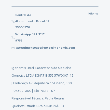
Idioma
Central de
Atendimento Brasil: 11
2500 1570
WhatsApp: 11 9 7117
9759
atendimentoaocliente@igenomix.com
Igenomix Brasil Laboratório de Medicina
Genética LTDA |
CNPJ 19.555.576/0001-43
| Endereço Av. República do Líbano, 500
- 04502-000 | São Paulo - SP |
Responsável Técnica: Paula Regina
Queiroz Estrada CRbio 113829/01-D |