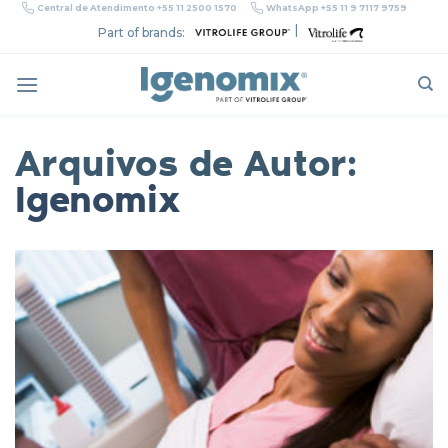
Skip
Central de Atendimento +55 11 2500 1570
WhatsApp +55 11 9 7117 9759
to
|
Part of brands:
content
Arquivos de Autor:
Igenomix