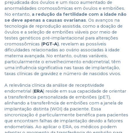
prejudicada dos óvulos e um risco aumentado de
anormalidades cromossômicas em óvulos e embriões.
No entanto,
a redução da fertilidade com a idade não
se deve apenas a causas ovarianas
. Os avanços na
tecnologia de reprodução assistida, como a doação de
óvulos e a seleção de embriões viáveis por meio de
testes genéticos pré-implantacional para alterações
cromossômicas
(
PGT-A
)
, revelam as possíveis
dificuldades relacionadas ao ovário associadas à idade
materna avançada. No entanto, outras variáveis,
particularmente o envelhecimento endometrial, têm
uma influência significativa nas taxas de implantação,
taxas clínicas de gravidez e número de nascidos vivos.
A relevância clínica da análise de receptividade
endometrial (
ERA
) reside em sua capacidade de orientar
a transferência personalizada de embriões (pET),
alinhando a transferência de embriões com a janela de
implantação distinta (WOI) da paciente. Essa
sincronização é particularmente benéfica para pacientes
que encontram falhas de implantação devido a fatores
endometriais. Ao aplicar o ERA, os médicos podem
adaptar o momento da transferência do embrião para