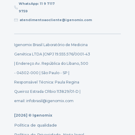
WhatsApp: 11 9 7117
9759
atendimentoaocliente@igenomix.com
Igenomix Brasil Laboratório de Medicina
Genética LTDA |
CNPJ 19.555.576/0001-43
| Endereço Av. República do Líbano, 500
- 04502-000 | São Paulo - SP |
Responsável Técnica: Paula Regina
Queiroz Estrada CRbio 113829/01-D |
email: infobrasil@igenomix.com
[2026] © Igenomix
Política de qualidade
Política de Privacidade
Nota legal