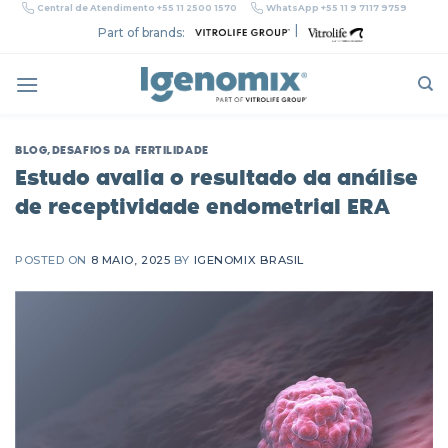
Skip
Central de Atendimento +55 11 2500 1570
WhatsApp +55 11 9 7117 9759
to
|
Part of brands:
content
BLOG
,
DESAFIOS DA FERTILIDADE
Estudo avalia o resultado da análise
de receptividade endometrial ERA
POSTED ON
8 MAIO, 2025
BY
IGENOMIX BRASIL