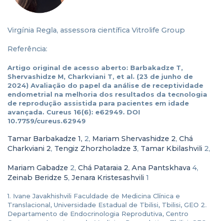
Virgínia Regla, assessora científica Vitrolife Group
Referência:
Artigo original de acesso aberto: Barbakadze T,
Shervashidze M, Charkviani T, et al. (23 de junho de
2024) Avaliação do papel da análise de receptividade
endometrial na melhoria dos resultados da tecnologia
de reprodução assistida para pacientes em idade
avançada. Cureus 16(6): e62949. DOI
10.7759/cureus.62949
Tamar Barbakadze 1,
2,
Mariam Shervashidze 2
,
Chá
Charkviani 2
,
Tengiz Zhorzholadze 3
,
Tamar Kbilashvili
2,
Mariam Gabadze
2,
Chá Pataraia 2
,
Ana Pantskhava
4,
Zeinab Beridze 5
,
Jenara Kristesashvili
1
1. Ivane Javakhishvili Faculdade de Medicina Clínica e
Translacional, Universidade Estadual de Tbilisi, Tbilisi, GEO 2.
Departamento de Endocrinologia Reprodutiva, Centro