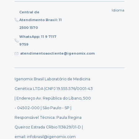
Idioma
Central de
Atendimento Brasil: 11
2500 1570
WhatsApp: 11 9 7117
9759
atendimentoaocliente@igenomix.com
Igenomix Brasil Laboratório de Medicina
Genética LTDA |
CNPJ 19.555.576/0001-43
| Endereço Av. República do Líbano, 500
- 04502-000 | São Paulo - SP |
Responsável Técnica: Paula Regina
Queiroz Estrada CRbio 113829/01-D |
email: infobrasil@igenomix.com