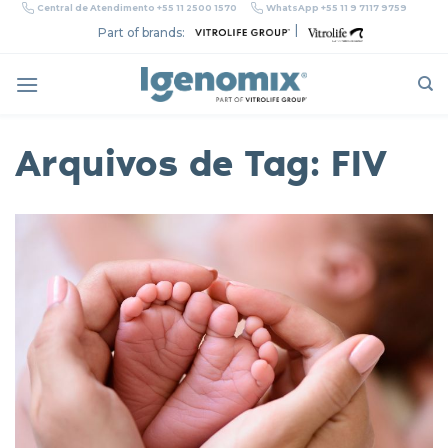
Skip
Central de Atendimento +55 11 2500 1570
WhatsApp +55 11 9 7117 9759
to
|
Part of brands:
content
Arquivos de Tag:
FIV