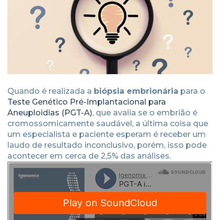
Quando é realizada a
biópsia embrionária
para o
Teste Genético Pré-Implantacional para
Aneuploidias (PGT-A)
, que avalia se o embrião é
cromossomicamente saudável, a última coisa que
um especialista e paciente esperam é receber um
laudo de resultado inconclusivo, porém, isso pode
acontecer em cerca de 2,5% das análises.