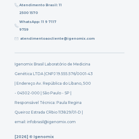
Atendimento Brasil: 11
2500 1570
WhatsApp: 11 9 7117
9759
atendimentoaocliente@igenomix.com
Igenomix Brasil Laboratório de Medicina
Genética LTDA |
CNPJ 19.555.576/0001-43
| Endereço Av. República do Líbano, 500
- 04502-000 | São Paulo - SP |
Responsável Técnica: Paula Regina
Queiroz Estrada CRbio 113829/01-D |
email: infobrasil@igenomix.com
[2026] © Igenomix