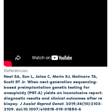
Referências:
Neal SA, Sun L, Jalas C, Morin SJ, Molinaro TA,
Scott RT Jr. When next-generation sequencing-
based preimplantation genetic testing for
aneuploidy (PGT-A) yields an inconclusive report:
diagnostic results and clinical outcomes after re
biopsy.
J Assist Reprod Genet
. 2019;36(10):2103-
2109. doi:10.1007/s10815-019-01550-6