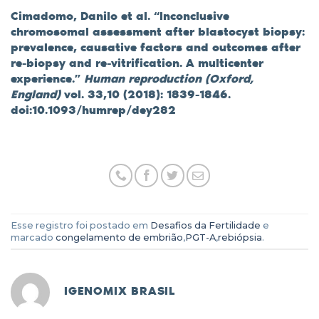
Cimadomo, Danilo et al. “Inconclusive
chromosomal assessment after blastocyst biopsy:
prevalence, causative factors and outcomes after
re-biopsy and re-vitrification. A multicenter
experience.”
Human reproduction (Oxford,
England)
vol. 33,10 (2018): 1839-1846.
doi:10.1093/humrep/dey282
Esse registro foi postado em
Desafios da Fertilidade
e
marcado
congelamento de embrião
,
PGT-A
,
rebiópsia
.
IGENOMIX BRASIL