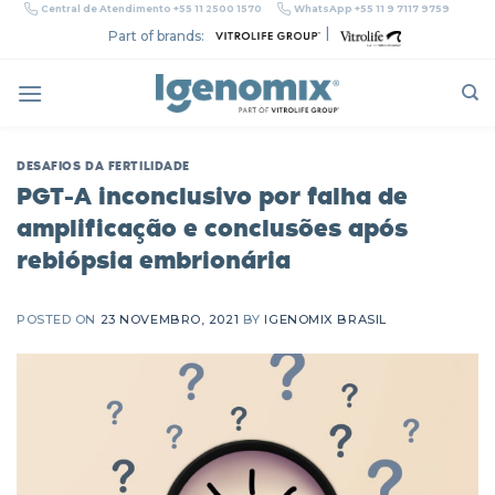
Skip
Central de Atendimento +55 11 2500 1570
WhatsApp +55 11 9 7117 9759
to
|
Part of brands:
content
DESAFIOS DA FERTILIDADE
PGT-A inconclusivo por falha de
amplificação e conclusões após
rebiópsia embrionária
POSTED ON
23 NOVEMBRO, 2021
BY
IGENOMIX BRASIL